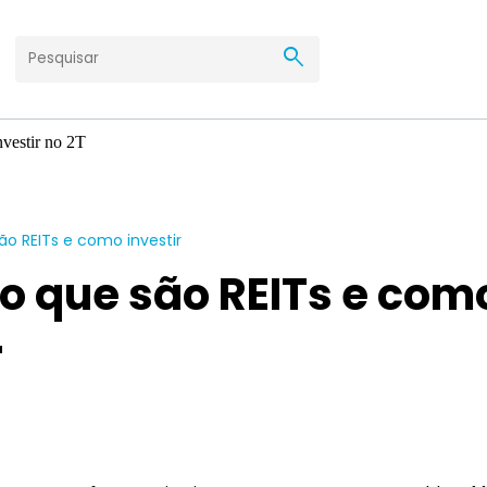
search
são REITs e como investir
: o que são REITs e com
r