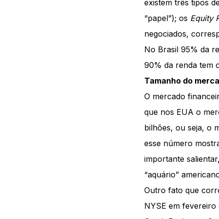
existem três tipos d
“papel”); os
Equity 
negociados, corre
No Brasil 95% da re
90% da renda tem ob
Tamanho do mercad
O mercado financeir
que nos EUA o merc
bilhões, ou seja, o
esse número mostra
importante salienta
“aquário” american
Outro fato que cor
NYSE em fevereiro d