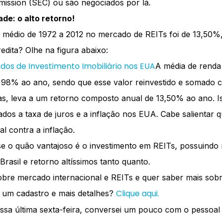
ission (SEC) ou são negociados por lá.
de: o alto retorno!
o médio de 1972 a 2012 no mercado de REITs foi de 13,50%
edita? Olhe na figura abaixo:
A média de renda 
7,98% ao ano, sendo que esse valor reinvestido e somado 
as, leva a um retorno composto anual de 13,50% ao ano. Is
ados a taxa de juros e a inflação nos EUA. Cabe salientar 
l contra a inflação.
e o quão vantajoso é o investimento em REITs, possuindo m
rasil e retorno altíssimos tanto quanto.
obre mercado internacional e REITs e quer saber mais sobr
Clique aqui.
r um cadastro e mais detalhes?
ssa última sexta-feira, conversei um pouco com o pessoal 