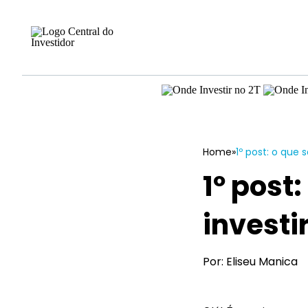
Home
»
1º post: o que 
1º post
investi
Por: Eliseu Manica