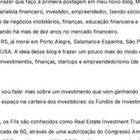
prazer que faço a primeira postagem em meu novo blog. M
analista financeiro, investidor, empreendedor, (sendo sóci
 de negócios imobiliários, finanças, educação financeira e
hando há mais de dez anos no mercado financeiro.
o RS, já morei em Porto Alegre, Salamanca-Espanha, São P
SA. A ideia desse blog é trazer um pouco mais do modo d
 investimentos, finanças, startups e empreendedorismo (de
t vou falar mais sobre um investimento que vem ganhando
 espaço na carteira dos investidores: os Fundos de Investi
 os FIIs são conhecidos como Real Estate Investment Trust
écada de 60, através de uma autorização do Congresso Am