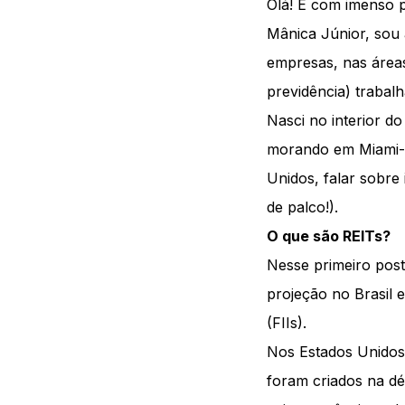
Olá! É com imenso 
Mânica Júnior, sou 
empresas, nas áreas
previdência) trabal
Nasci no interior d
morando em Miami-U
Unidos, falar sobre
de palco!).
O que são REITs?
Nesse primeiro pos
projeção no Brasil e
(FIIs).
Nos Estados Unidos,
foram criados na d