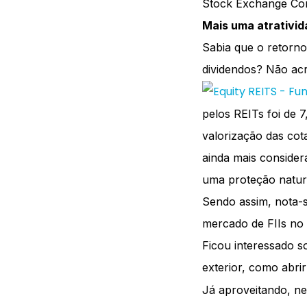
Stock Exchange Com
Mais uma atrativida
Sabia que o retorn
dividendos? Não acr
pelos REITs foi de 
valorização das cot
ainda mais consider
uma proteção natura
Sendo assim, nota-s
mercado de FIIs no B
Ficou interessado s
exterior, como abri
Já aproveitando, ne