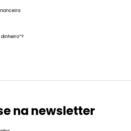
financeira
 dinheiro”?
se na newsletter
dades