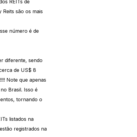
idos REITs de
y Reits são os mais
esse número é de
r diferente, sendo
 cerca de US$ 8
!!!! Note que apenas
o Brasil. Isso é
mentos, tornando o
Ts listados na
estão registrados na