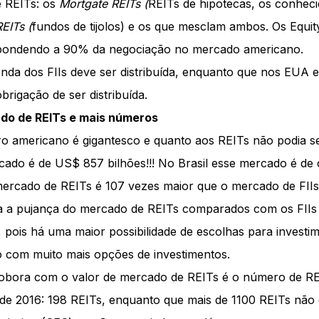
e REITs: os
Mortgate REITs (
REITs de hipotecas, os conhec
REITs (
fundos de tijolos) e os que mesclam ambos. Os Equit
spondendo a 90% da negociação no mercado americano.
nda dos FIIs deve ser distribuída, enquanto que nos EUA 
rigação de ser distribuída.
o de REITs e mais números
o americano é gigantesco e quanto aos REITs não podia se
ado é de US$ 857 bilhões!!! No Brasil esse mercado é de
 mercado de REITs é 107 vezes maior que o mercado de FIIs
 a pujança do mercado de REITs comparados com os FIIs n
r, pois há uma maior possibilidade de escolhas para investi
o com muito mais opções de investimentos.
robora com o valor de mercado de REITs é o número de REI
e 2016: 198 REITs, enquanto que mais de 1100 REITs não 