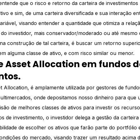
 entende que o risco e retorno da carteira de investimento
ivo e sim, de uma carteira diversificada e sua interação en
ariável, visando entender a quantidade que otimiza a relaç
 do investidor, mais conservador/moderado ou até mesmo o
 na construção de tal carteira, é buscar um retorno superi
m alguma classe de ativo, e com risco similar ou menor.
e Asset Allocation em fundos d
ntos.
t Allocation, é amplamente utilizada por gestores de fundo
ultimercados, onde depositamos nosso dinheiro para que 
são de melhores classes de ativos para investir os recurso
s de investimento, o investidor delega a gestão da carteira
lidade de escolher os ativos que farão parte do portfólio 
ondições do mercado, visando trazer um resultado acima d