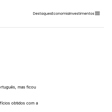
menu
Destaques
Economia
Investimentos
ortuguês, mas ficou
fícios obtidos com a