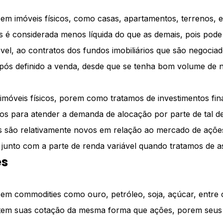
 em imóveis físicos, como casas, apartamentos, terrenos, e 
os é considerada menos líquida do que as demais, pois pod
el, ao contratos dos fundos imobiliários que são negocia
 após definido a venda, desde que se tenha bom volume de 
ve imóveis físicos, porem como tratamos de investimentos fi
rios para atender a demanda de alocação por parte de tal
os são relativamente novos em relação ao mercado de ações
junto com a parte de renda variável quando tratamos de ass
es
s em commodities como ouro, petróleo, soja, açúcar, entre 
 e tem suas cotação da mesma forma que ações, porem seus