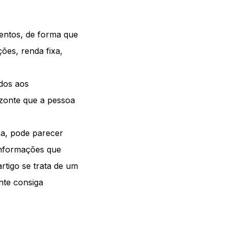
mentos, de forma que
ções, renda fixa,
ados aos
izonte que a pessoa
ma, pode parecer
informações que
tigo se trata de um
nte consiga