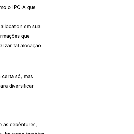
esmo o IPC-A que
 allocation em sua
formações que
alizar tal alocação
a certa só, mas
ara diversificar
o as debêntures,