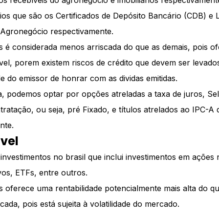
s recebíveis do agronegócio e imobiliários respectivame
ios que são os Certificados de Depósito Bancário (CDB) e L
 e Agronegócio respectivamente.
os é considerada menos arriscada do que as demais, pois o
sível, porem existem riscos de crédito que devem ser levad
de do emissor de honrar com as dividas emitidas.
, podemos optar por opções atreladas a taxa de juros, Seli
atação, ou seja, pré Fixado, e títulos atrelados ao IPC-A q
nte.
vel
investimentos no brasil que inclui investimentos em ações
vos, ETFs, entre outros.
os oferece uma rentabilidade potencialmente mais alta do qu
ada, pois está sujeita à volatilidade do mercado.