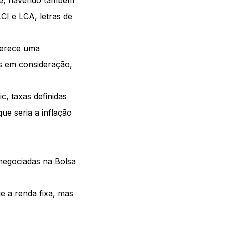
nte, havendo também
CI e LCA, letras de
ferece uma
os em consideração,
c, taxas definidas
ue seria a inflação
 negociadas na Bolsa
e a renda fixa, mas