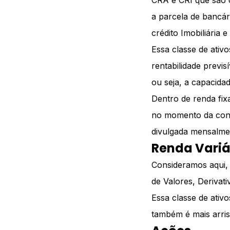
CRA e CRI que são o
a parcela de bancár
crédito Imobiliária
Essa classe de ativ
rentabilidade previ
ou seja, a capacida
Dentro de renda fixa
no momento da contr
divulgada mensalme
Renda Variá
C
onsideramos aqui, 
de Valores, Derivati
Essa classe de ativ
também é mais arrisc