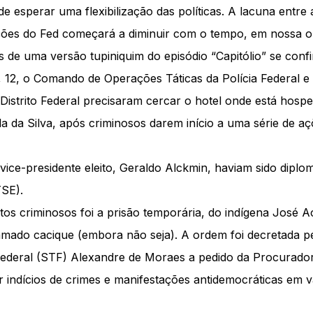
 esperar uma flexibilização das políticas. A lacuna entre 
ções do Fed começará a diminuir com o tempo, em nossa op
s de uma versão tupiniquim do episódio “Capitólio” se conf
, 12, o Comando de Operações Táticas da Polícia Federal 
o Distrito Federal precisaram cercar o hotel onde está hosp
ula da Silva, após criminosos darem início a uma série de aç
 vice-presidente eleito, Geraldo Alckmin, haviam sido diplo
TSE).
tos criminosos foi a prisão temporária, do indígena José A
mado cacique (embora não seja). A ordem foi decretada pe
ederal (STF) Alexandre de Moraes a pedido da Procurador
 indícios de crimes e manifestações antidemocráticas em v