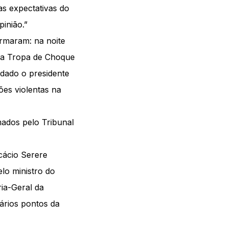
as expectativas do
inião.”
irmaram: na noite
e a Tropa de Choque
edado o presidente
ões violentas na
mados pelo Tribunal
cácio Serere
lo ministro do
ia-Geral da
ários pontos da