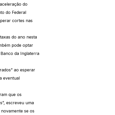
aceleração do
nto do Federal
perar cortes nas
taxas do ano nesta
ambém pode optar
Banco da Inglaterra
rrados” ao esperar
a eventual
tram que os
is”, escreveu uma
r novamente se os