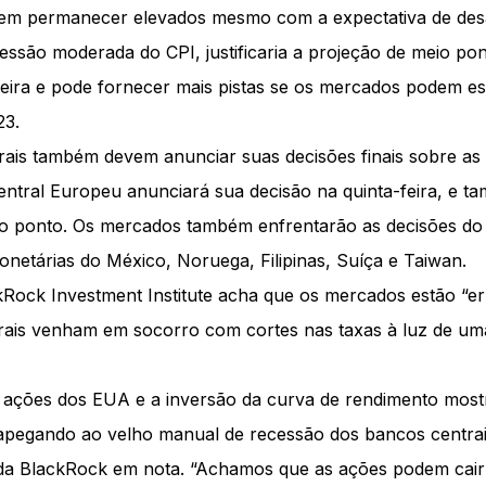
evem permanecer elevados mesmo com a expectativa de des
essão moderada do CPI, justificaria a projeção de meio po
eira e pode fornecer mais pistas se os mercados podem es
23.
ais também devem anunciar suas decisões finais sobre as 
ntral Europeu anunciará sua decisão na quinta-feira, e t
io ponto. Os mercados também enfrentarão as decisões do 
onetárias do México, Noruega, Filipinas, Suíça e Taiwan.
kRock Investment Institute acha que os mercados estão “e
rais venham em socorro com cortes nas taxas à luz de um
 ações dos EUA e a inversão da curva de rendimento mos
apegando ao velho manual de recessão dos bancos centra
s da BlackRock em nota. “Achamos que as ações podem cai