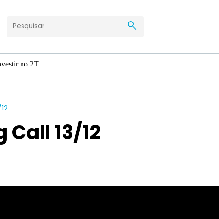
search
/12
 Call 13/12