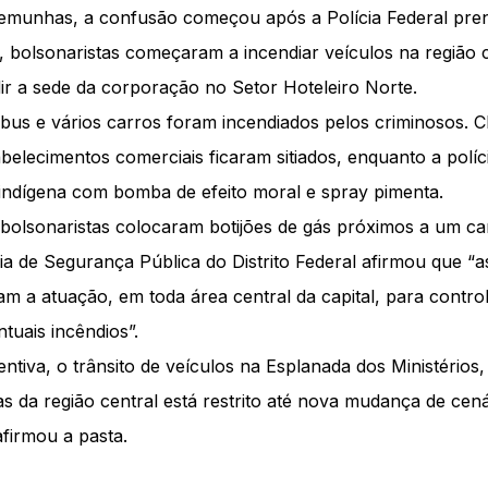
emunhas, a confusão começou após a Polícia Federal pre
, bolsonaristas começaram a incendiar veículos na região ce
dir a sede da corporação no Setor Hoteleiro Norte.
bus e vários carros foram incendiados pelos criminosos. Cl
abelecimentos comerciais ficaram sitiados, enquanto a políc
 indígena com bomba de efeito moral e spray pimenta.
bolsonaristas colocaram botijões de gás próximos a um c
ia de Segurança Pública do Distrito Federal afirmou que “a
 a atuação, em toda área central da capital, para controle
ntuais incêndios”.
tiva, o trânsito de veículos na Esplanada dos Ministérios
as da região central está restrito até nova mudança de cená
afirmou a pasta.