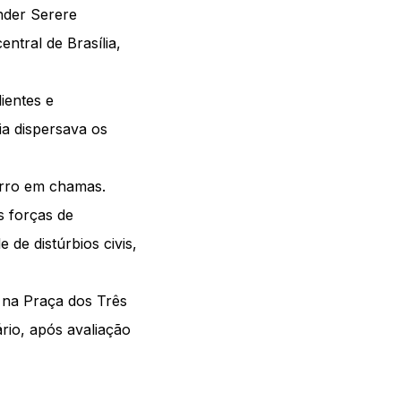
nder Serere
ntral de Brasília,
ientes e
ia dispersava os
arro em chamas.
s forças de
 de distúrbios civis,
, na Praça dos Três
rio, após avaliação