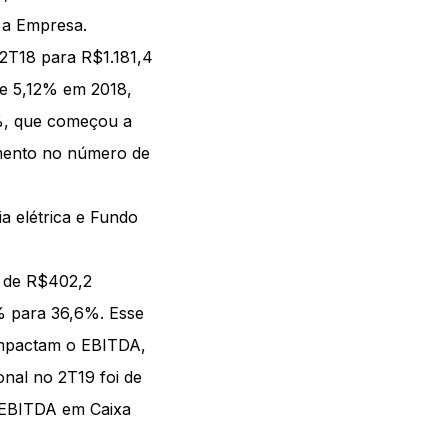
 a Empresa.
 2T18 para R$1.181,4
de 5,12% em 2018,
7%, que começou a
umento no número de
a elétrica e Fundo
i de R$402,2
% para 36,6%. Esse
impactam o EBITDA,
onal no 2T19 foi de
 EBITDA em Caixa