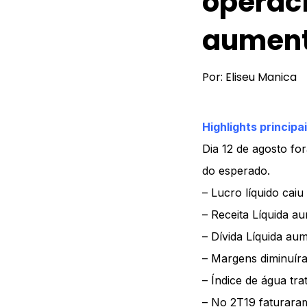
operaci
aumen
Por: Eliseu Manica
Highlights principa
Dia 12 de agosto f
do esperado.
– Lucro líquido cai
– Receita Líquida a
– Dívida Líquida a
– Margens diminuír
– Índice de água tr
– No 2T19 faturara