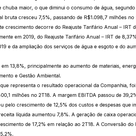
e chuba maior, o que diminui o consumo de água, segundo
al bruta cresceu 7,5%, passando de R$1.098,7 milhões no
te crescimento decorre do Reajuste Tarifário Anual – IRT 
mente em 2019, do Reajuste Tarifário Anual – IRT de 8,3
019 e da ampliação dos serviços de água e esgoto e do a
m 13,8%, principalmente ao aumento de materiais, energi
mento e Gestão Ambiental.
que representa o resultado operacional da Companhia, fo
400,1 milhões no 2T18. A margem EBITDA passou de 39,2
 pelo crescimento de 12,5% dos custos e despesas que 
receita líquida aumentou 7,8%. A geração de caixa operaci
rescimento de 17,2% em relação ao 2T18. A Conversão do
95,2%.