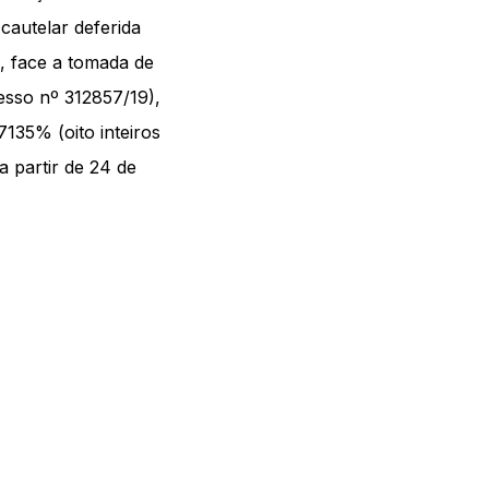
cautelar deferida
 face a tomada de
esso nº 312857/19),
135% (oito inteiros
 a partir de 24 de