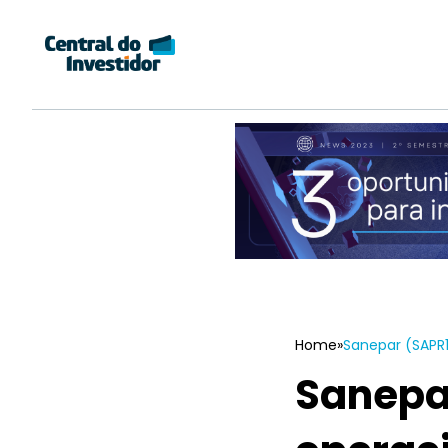
Home
»
Sanepar (SAPR1
Sanepar