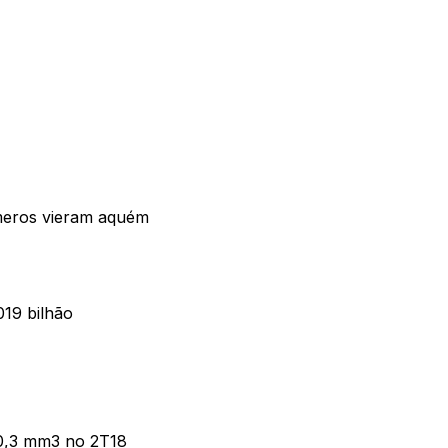
úmeros vieram aquém
019 bilhão
30,3 mm3 no 2T18