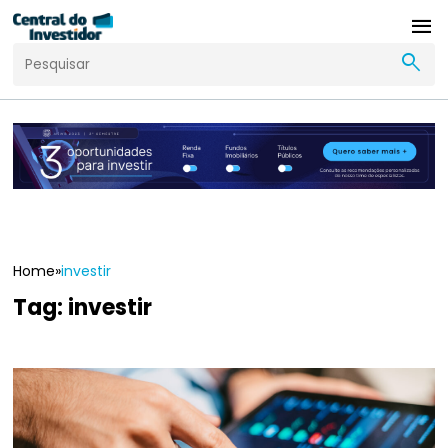
menu
search
Home
»
investir
Tag:
investir