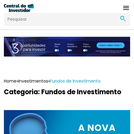
menu
search
Home
»
Investimentos
»
Fundos de Investimento
Categoria:
Fundos de Investimento