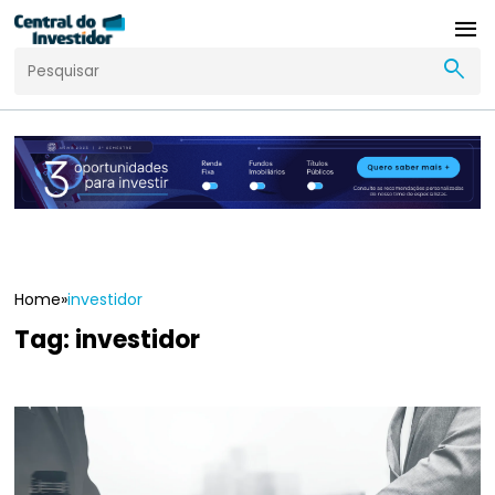
menu
search
Home
»
investidor
Tag:
investidor