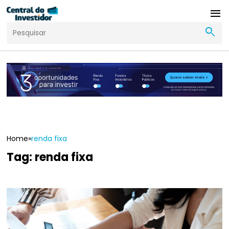
menu
search
Home
»
renda fixa
Tag:
renda fixa