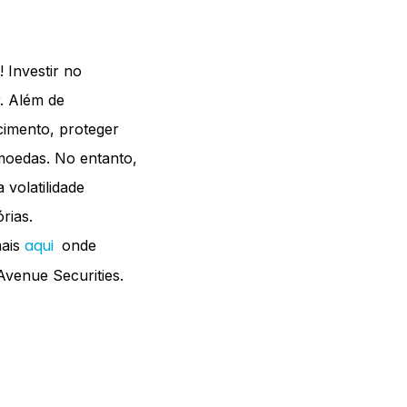
 Investir no
. Além de
cimento, proteger
 moedas. No entanto,
 volatilidade
rias.
aqui
mais
onde
 Avenue Securities.