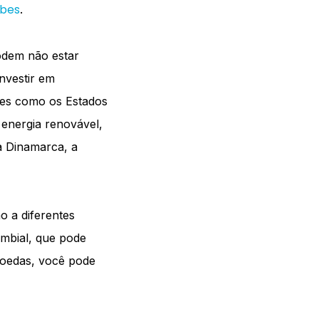
rbes
.
podem não estar
nvestir em
ses como os Estados
energia renovável,
a Dinamarca, a
o a diferentes
ambial, que pode
moedas, você pode