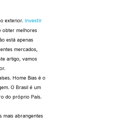
Investir
o exterior.
 e obter melhores
não está apenas
rentes mercados,
te artigo, vamos
or.
íses. Home Bias é o
igem. O Brasil é um
o do próprio País.
s mais abrangentes